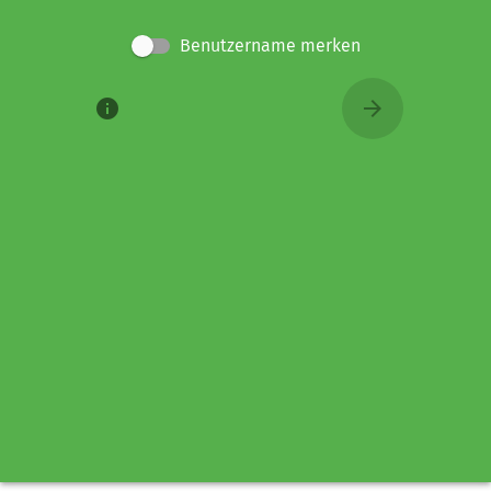
Benutzername merken
info
arrow_forward